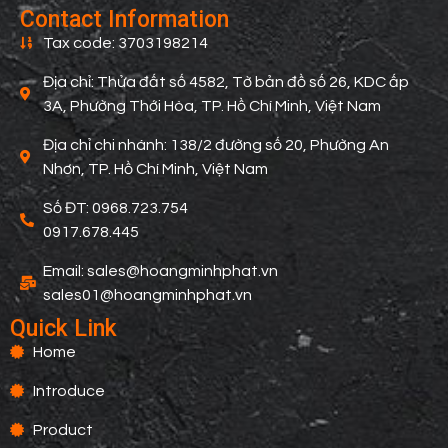
Contact Information
Tax code: 3703198214
Địa chỉ: Thửa đất số 4582, Tờ bản đồ số 26, KDC ấp
3A, Phường Thới Hòa, TP. Hồ Chí Minh, Việt Nam
Địa chỉ chi nhánh: 138/2 đường số 20, Phường An
Nhơn, TP. Hồ Chí Minh, Việt Nam
Số ĐT: 0968.723.754
0917.678.445
Email: sales@hoangminhphat.vn
sales01@hoangminhphat.vn
Quick Link
Home
Introduce
Product