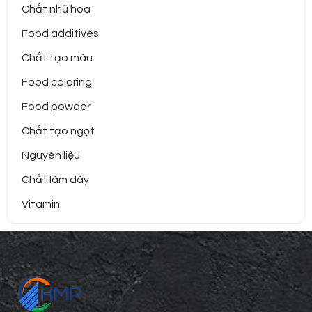
Chất nhũ hóa
Food additives
Chất tạo màu
Food coloring
Food powder
Chất tạo ngọt
Nguyên liệu
Chất làm dày
Vitamin