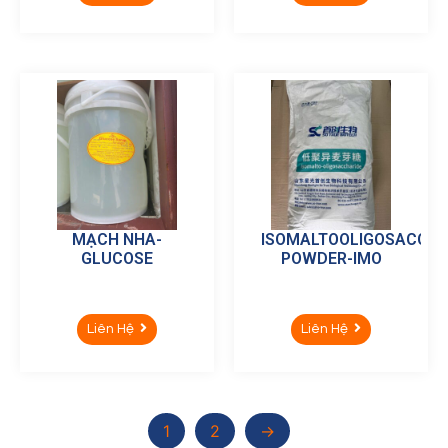
MẠCH NHA-
ISOMALTOOLIGOSACCHA
GLUCOSE
POWDER-IMO
Liên Hệ
Liên Hệ
1
2
→