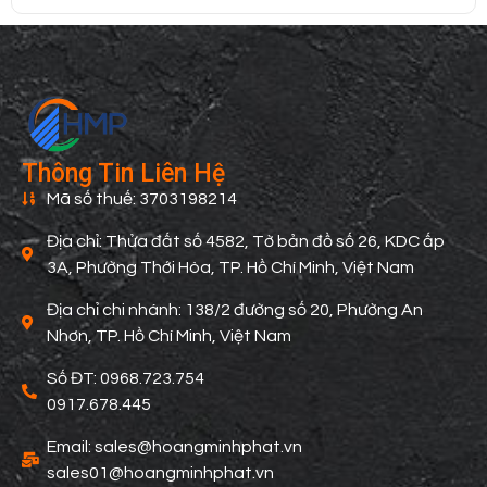
Thông Tin Liên Hệ
Mã số thuế: 3703198214
Địa chỉ: Thửa đất số 4582, Tờ bản đồ số 26, KDC ấp
3A, Phường Thới Hòa, TP. Hồ Chí Minh, Việt Nam
Địa chỉ chi nhánh: 138/2 đường số 20, Phường An
Nhơn, TP. Hồ Chí Minh, Việt Nam
Số ĐT: 0968.723.754
0917.678.445
Email: sales@hoangminhphat.vn
sales01@hoangminhphat.vn