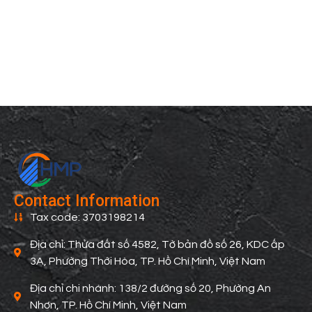
C
T
a
o
i
p
c
Contact Information
Tax code: 3703198214
Địa chỉ: Thửa đất số 4582, Tờ bản đồ số 26, KDC ấp
3A, Phường Thới Hòa, TP. Hồ Chí Minh, Việt Nam
Địa chỉ chi nhánh: 138/2 đường số 20, Phường An
Nhơn, TP. Hồ Chí Minh, Việt Nam