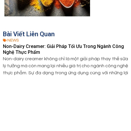
Bài Viết Liên Quan
NEWS
Non-Dairy Creamer: Giải Pháp Tối Ưu Trong Ngành Công
Nghệ Thực Phẩm
Non-dairy creamer không chỉ là một giải pháp thay thế sữa
lý tưởng mà còn mang lại nhiều giá trị cho ngành công nghệ
thực phẩm. Sự đa dạng trong ứng dụng cùng với những lợi
ích về sức khỏe và bảo quản sản phẩm đã giúp non-dairy
creamer trở thành một thành phần quan trọng, góp phần
thúc đẩy sự phát triển bền vững của ngành thực phẩm hiện
đại.