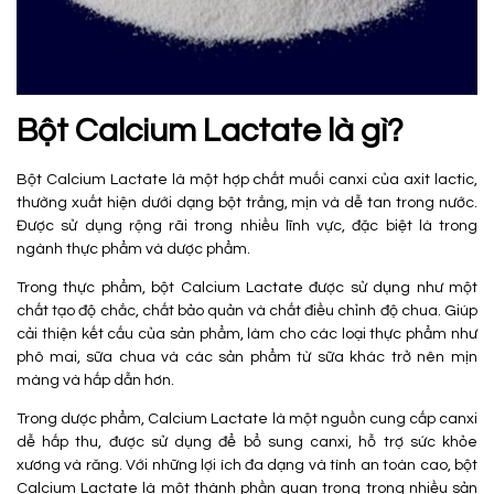
Bột Calcium Lactate là gì?
Bột Calcium Lactate là một hợp chất muối canxi của axit lactic,
thường xuất hiện dưới dạng bột trắng, mịn và dễ tan trong nước.
Được sử dụng rộng rãi trong nhiều lĩnh vực, đặc biệt là trong
ngành thực phẩm và dược phẩm.
Trong thực phẩm, bột Calcium Lactate được sử dụng như một
chất tạo độ chắc, chất bảo quản và chất điều chỉnh độ chua. Giúp
cải thiện kết cấu của sản phẩm, làm cho các loại thực phẩm như
phô mai, sữa chua và các sản phẩm từ sữa khác trở nên mịn
màng và hấp dẫn hơn.
Trong dược phẩm, Calcium Lactate là một nguồn cung cấp canxi
dễ hấp thu, được sử dụng để bổ sung canxi, hỗ trợ sức khỏe
xương và răng. Với những lợi ích đa dạng và tính an toàn cao, bột
Calcium Lactate là một thành phần quan trọng trong nhiều sản