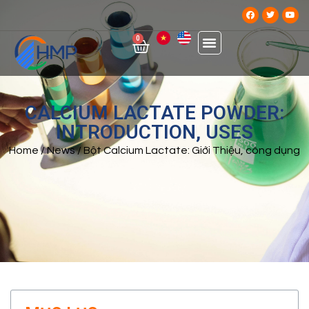
0
CALCIUM LACTATE POWDER:
INTRODUCTION, USES
Home
/
News
/ Bột Calcium Lactate: Giới Thiệu, công dụng