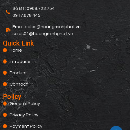
Số ĐT: 0968.723.754
0917.678.445
Email: sales@hoangminhphat.vn
sales01@hoangminhphat.vn
Quick Link
Home
Introduce
Product
Contact
Policy
General Policy
Privacy Policy
Payment Policy