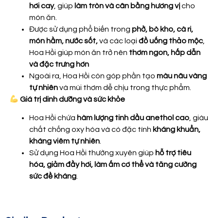
hơi cay
, giúp
làm tròn và cân bằng hương vị
cho
món ăn.
Được sử dụng phổ biến trong
phở, bò kho, cà ri,
món hầm, nước sốt,
và các loại
đồ uống thảo mộc
,
Hoa Hồi giúp món ăn trở nên
thơm ngon, hấp dẫn
và đặc trưng hơn
Ngoài ra, Hoa Hồi còn góp phần tạo
màu nâu vàng
tự nhiên
và mùi thơm dễ chịu trong thực phẩm.
Giá trị dinh dưỡng và sức khỏe
Hoa Hồi chứa
hàm lượng tinh dầu anethol cao
, giàu
chất chống oxy hóa và có đặc tính
kháng khuẩn,
kháng viêm tự nhiên
.
Sử dụng Hoa Hồi thường xuyên giúp
hỗ trợ tiêu
hóa, giảm đầy hơi, làm ấm cơ thể và tăng cường
sức đề kháng
.