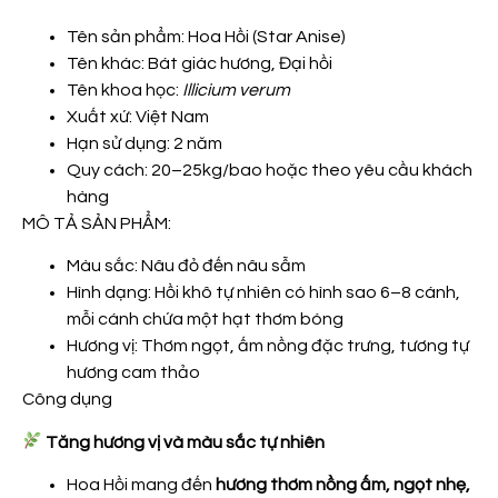
Tên sản phẩm: Hoa Hồi (Star Anise)
Tên khác: Bát giác hương, Đại hồi
Tên khoa học:
Illicium verum
Xuất xứ: Việt Nam
Hạn sử dụng: 2 năm
Quy cách: 20–25kg/bao hoặc theo yêu cầu khách
hàng
MÔ TẢ SẢN PHẨM:
Màu sắc: Nâu đỏ đến nâu sẫm
Hình dạng: Hồi khô tự nhiên có hình sao 6–8 cánh,
mỗi cánh chứa một hạt thơm bóng
Hương vị: Thơm ngọt, ấm nồng đặc trưng, tương tự
hương cam thảo
Công dụng
Tăng hương vị và màu sắc tự nhiên
Hoa Hồi mang đến
hương thơm nồng ấm, ngọt nhẹ,