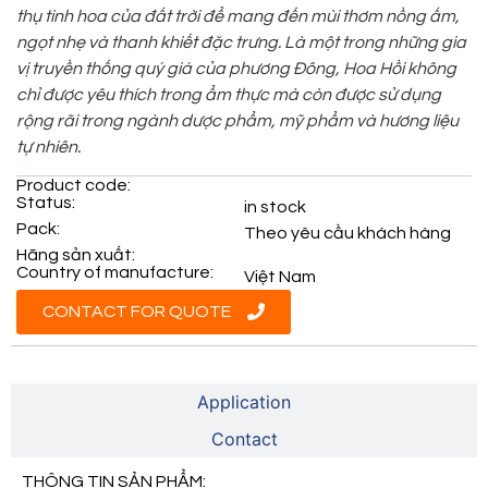
thụ tinh hoa của đất trời để mang đến mùi thơm nồng ấm,
ngọt nhẹ và thanh khiết đặc trưng. Là một trong những gia
vị truyền thống quý giá của phương Đông, Hoa Hồi không
chỉ được yêu thích trong ẩm thực mà còn được sử dụng
rộng rãi trong ngành dược phẩm, mỹ phẩm và hương liệu
tự nhiên.
Product code:
Status:
in stock
Pack:
Theo yêu cầu khách hàng
Hãng sản xuất:
Country of manufacture:
Việt Nam
CONTACT FOR QUOTE
Product Information
Application
Contact
THÔNG TIN SẢN PHẨM: