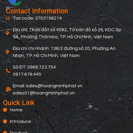
Contact Information
Tax code: 3703198214
Địa chỉ: Thửa đất số 4582, Tờ bản đồ số 26, KDC ấp
3A, Phường Thới Hòa, TP. Hồ Chí Minh, Việt Nam
Địa chỉ chi nhánh: 138/2 đường số 20, Phường An
Nhơn, TP. Hồ Chí Minh, Việt Nam
Số ĐT: 0968.723.754
0917.678.445
Email: sales@hoangminhphat.vn
sales01@hoangminhphat.vn
Quick Link
Home
Introduce
Product