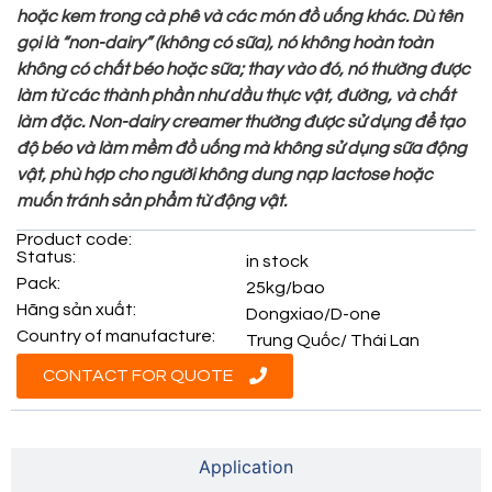
hoặc kem trong cà phê và các món đồ uống khác. Dù tên
gọi là “non-dairy” (không có sữa), nó không hoàn toàn
không có chất béo hoặc sữa; thay vào đó, nó thường được
làm từ các thành phần như dầu thực vật, đường, và chất
làm đặc. Non-dairy creamer thường được sử dụng để tạo
độ béo và làm mềm đồ uống mà không sử dụng sữa động
vật, phù hợp cho người không dung nạp lactose hoặc
muốn tránh sản phẩm từ động vật.
Product code:
Status:
in stock
Pack:
25kg/bao
Hãng sản xuất:
Dongxiao/D-one
Country of manufacture:
Trung Quốc/ Thái Lan
CONTACT FOR QUOTE
Product Information
Application