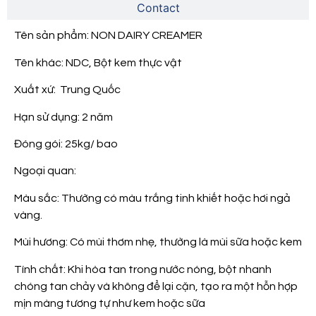
Contact
Tên sản phẩm: NON DAIRY CREAMER
Tên khác: NDC, Bột kem thực vật
Xuất xứ: Trung Quốc
Hạn sử dụng: 2 năm
Đóng gói: 25kg/ bao
Ngoại quan:
Màu sắc: Thường có màu trắng tinh khiết hoặc hơi ngả
vàng.
Mùi hương: Có mùi thơm nhẹ, thường là mùi sữa hoặc kem
Tính chất: Khi hòa tan trong nước nóng, bột nhanh
chóng tan chảy và không để lại cặn, tạo ra một hỗn hợp
mịn màng tương tự như kem hoặc sữa