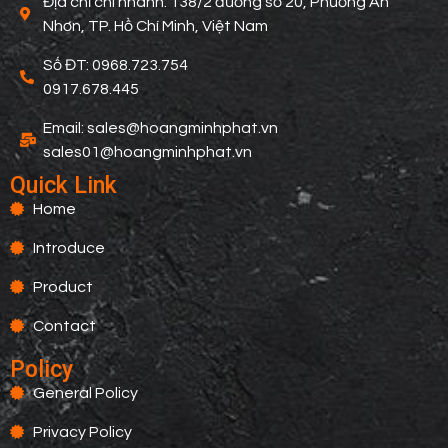
Địa chỉ chi nhánh: 138/2 đường số 20, Phường An
Nhơn, TP. Hồ Chí Minh, Việt Nam
Số ĐT: 0968.723.754
0917.678.445
Email: sales@hoangminhphat.vn
sales01@hoangminhphat.vn
Quick Link
Home
Introduce
Product
Contact
Policy
General Policy
Privacy Policy