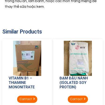
trong nấu ăn, làm bánh, hoặc các món tráng miệng để
thay thế sữa hoặc kem.
Similar Products
VITAMIN B1 –
ĐẠM ĐẬU NÀNH
THIAMINE
(ISOLATED SOY
MONONITRATE
PROTEIN)
Contact
Contact