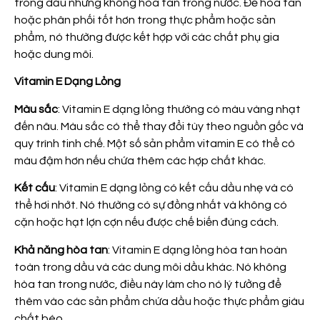
trong dầu nhưng không hòa tan trong nước. Để hòa tan
hoặc phân phối tốt hơn trong thực phẩm hoặc sản
phẩm, nó thường được kết hợp với các chất phụ gia
hoặc dung môi.
Vitamin E Dạng Lỏng
Màu sắc
: Vitamin E dạng lỏng thường có màu vàng nhạt
đến nâu. Màu sắc có thể thay đổi tùy theo nguồn gốc và
quy trình tinh chế. Một số sản phẩm vitamin E có thể có
màu đậm hơn nếu chứa thêm các hợp chất khác.
Kết cấu
: Vitamin E dạng lỏng có kết cấu dầu nhẹ và có
thể hơi nhớt. Nó thường có sự đồng nhất và không có
cặn hoặc hạt lợn cợn nếu được chế biến đúng cách.
Khả năng hòa tan
: Vitamin E dạng lỏng hòa tan hoàn
toàn trong dầu và các dung môi dầu khác. Nó không
hòa tan trong nước, điều này làm cho nó lý tưởng để
thêm vào các sản phẩm chứa dầu hoặc thực phẩm giàu
chất béo.