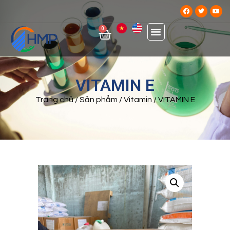
0
VITAMIN E
Trang chủ
/
Sản phẩm
/
Vitamin
/ VITAMIN E