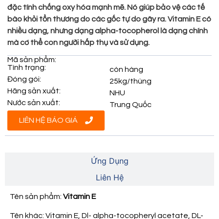
đặc tính chống oxy hóa mạnh mẽ. Nó giúp bảo vệ các tế
bào khỏi tổn thương do các gốc tự do gây ra. Vitamin E có
nhiều dạng, nhưng dạng alpha-tocopherol là dạng chính
mà cơ thể con người hấp thụ và sử dụng.
Mã sản phẩm:
Tình trạng:
còn hàng
Đóng gói:
25kg/thùng
Hãng sản xuất:
NHU
Nước sản xuất:
Trung Quốc
LIÊN HỆ BÁO GIÁ
Thông Tin Sản Phẩm
Ứng Dụng
Liên Hệ
Tên sản phẩm:
Vitamin E
Tên khác: Vitamin E, Dl- alpha-tocopheryl acetate, DL-