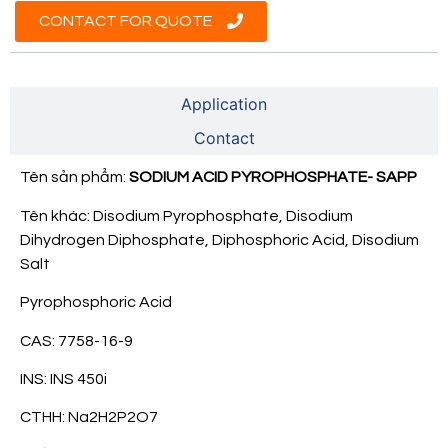
CONTACT FOR QUOTE
Product Information
Application
Contact
Tên sản phẩm:
SODIUM ACID PYROPHOSPHATE- SAPP
Tên khác: Disodium Pyrophosphate, Disodium
Dihydrogen Diphosphate, Diphosphoric Acid, Disodium
Salt
Pyrophosphoric Acid
CAS: 7758-16-9
INS: INS 450i
CTHH: Na2H2P2O7