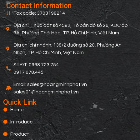
Contact Information
Tax code: 3703198214
Địa chỉ: Thửa đất số 4582, Tờ bản đồ số 26, KDC ấp
3A, Phường Thới Hòa, TP. Hồ Chí Minh, Việt Nam
Địa chỉ chi nhánh: 138/2 đường số 20, Phường An
Nhơn, TP. Hồ Chí Minh, Việt Nam
Số ĐT: 0968.723.754
0917.678.445
Email: sales@hoangminhphat.vn
sales01@hoangminhphat.vn
Quick Link
Home
Introduce
Product