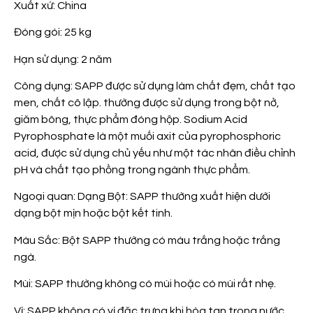
Xuất xứ: China
Đóng gói: 25 kg
Hạn sử dụng: 2 năm
Công dụng: SAPP được sử dụng làm chất đẹm, chất tạo
men, chất cô lập. thường được sử dụng trong bột nở,
giăm bông, thực phẩm đóng hộp. Sodium Acid
Pyrophosphate là một muối axit của pyrophosphoric
acid, được sử dụng chủ yếu như một tác nhân điều chỉnh
pH và chất tạo phồng trong ngành thực phẩm.
Ngoại quan: Dạng Bột: SAPP thường xuất hiện dưới
dạng bột mịn hoặc bột kết tinh.
Màu Sắc: Bột SAPP thường có màu trắng hoặc trắng
ngà.
Mùi: SAPP thường không có mùi hoặc có mùi rất nhẹ.
Vị: SAPP không có vị đặc trưng khi hòa tan trong nước.