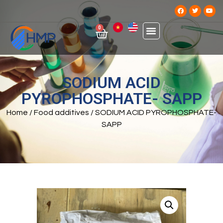
0
SODIUM ACID
PYROPHOSPHATE- SAPP
Home
/
Food additives
/ SODIUM ACID PYROPHOSPHATE-
SAPP